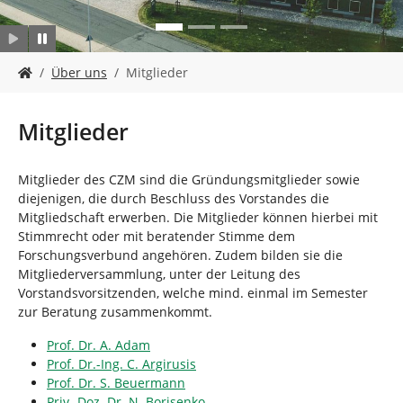
n
S
Über uns
Mitglieder
i
e
s
Mitglieder
i
n
d
Mitglieder des CZM sind die Gründungsmitglieder sowie
h
diejenigen, die durch Beschluss des Vorstandes die
i
Mitgliedschaft erwerben. Die Mitglieder können hierbei mit
e
Stimmrecht oder mit beratender Stimme dem
r
Forschungsverbund angehören. Zudem bilden sie die
:
Mitgliederversammlung, unter der Leitung des
Vorstandsvorsitzenden, welche mind. einmal im Semester
zur Beratung zusammenkommt.
Prof. Dr. A. Adam
Prof. Dr.-Ing. C. Argirusis
Prof. Dr. S. Beuermann
Priv.-Doz. Dr. N. Borisenko