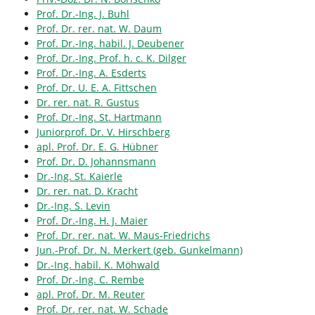
Prof. Dr.-Ing. J. Buhl
Prof. Dr. rer. nat. W. Daum
Prof. Dr.-Ing. habil. J. Deubener
Prof. Dr.-Ing. Prof. h. c. K. Dilger
Prof. Dr.-Ing. A. Esderts
Prof. Dr. U. E. A. Fittschen
Dr. rer. nat. R. Gustus
Prof. Dr.-Ing. St. Hartmann
Juniorprof. Dr. V. Hirschberg
apl. Prof. Dr. E. G. Hübner
Prof. Dr. D. Johannsmann
Dr.-Ing. St. Kaierle
Dr. rer. nat. D. Kracht
Dr.-Ing. S. Levin
Prof. Dr.-Ing. H. J. Maier
Prof. Dr. rer. nat. W. Maus-Friedrichs
Jun.-Prof. Dr. N. Merkert (geb. Gunkelmann)
Dr.-Ing. habil. K. Möhwald
Prof. Dr.-Ing. C. Rembe
apl. Prof. Dr. M. Reuter
Prof. Dr. rer. nat. W. Schade