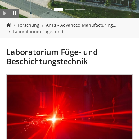
n
S
Forschung
AnTs - Advanced Manufacturing…
i
Laboratorium Füge- und…
e
s
i
Laboratorium Füge- und
n
Beschichtungstechnik
d
h
i
e
r
: