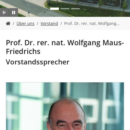
n
S
Über uns
Vorstand
Prof. Dr. rer. nat. Wolfgang…
i
e
s
Prof. Dr. rer. nat. Wolfgang Maus-
i
Friedrichs
n
d
Vorstandssprecher
h
i
e
r
: