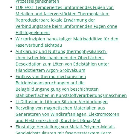
Prozesseigenschaften
TUF-FAST Temperiertes umformendes Fügen von
Metallen und faserverstärkten Thermoplasten;
Reproduzierbare lokale Erwärmung der
Verbindungszone beim umformenden Fügen ohne
Hilfsfügeelement
Wirkprinzipien nanoskaliger Matrixadditive für den
Faserverbundleichtbau
Aufklärung und Nutzung thermophysikalisch-
chemischer Mechanismen der Oberflächen-
Desoxidation zum Löten von Edelstählen unter
silandotiertem Argon-Grobvakuum
Einfluss von thermo-mechanischen
Betriebsbeanspruchungen auf die
Belagbildungsneigung von beschichteten
Stahloberflächen in Kunststoffverarbeitungsmaschinen
Li-Diffusion in Lithium-Silizium-Verbindungen
Recycling von magnetischen Materialien aus
Generatoren von Windkraftanlagen, Elektromotoren
und Elektronikschrott, Kurztitel: IRmagMat
Einstufige Herstellung von Metall-Polymer-Metall-
Sandwichstrukturen mit faserverstärktem Kern: