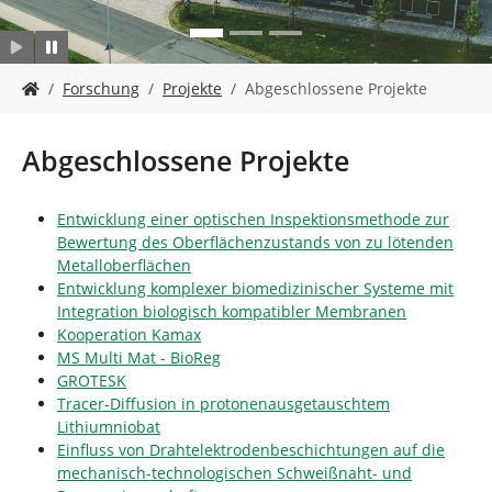
n
S
Forschung
Projekte
Abgeschlossene Projekte
i
e
s
Abgeschlossene Projekte
i
n
d
Entwicklung einer optischen Inspektionsmethode zur
h
Bewertung des Oberflächenzustands von zu lötenden
i
Metalloberflächen
e
Entwicklung komplexer biomedizinischer Systeme mit
r
Integration biologisch kompatibler Membranen
:
Kooperation Kamax
MS Multi Mat - BioReg
GROTESK
Tracer-Diffusion in protonenausgetauschtem
Lithiumniobat
Einfluss von Drahtelektrodenbeschichtungen auf die
mechanisch-technologischen Schweißnaht- und