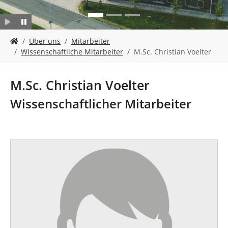
n
S
Über uns
Mitarbeiter
i
Wissenschaftliche Mitarbeiter
M.Sc. Christian Voelter
e
s
i
M.Sc. Christian Voelter
n
d
Wissenschaftlicher Mitarbeiter
h
i
e
r
: