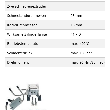
Zweischneckenextruder
Schneckendurchmesser
25 mm
Kerndurchmesser
15 mm
Wirksame Zylinderlänge
41 x D
Betriebstemperatur
max. 400°C
Schmelzedruck
max. 100 bar
Drehmoment
max. 90 Nm/Schnecke
Show larger version