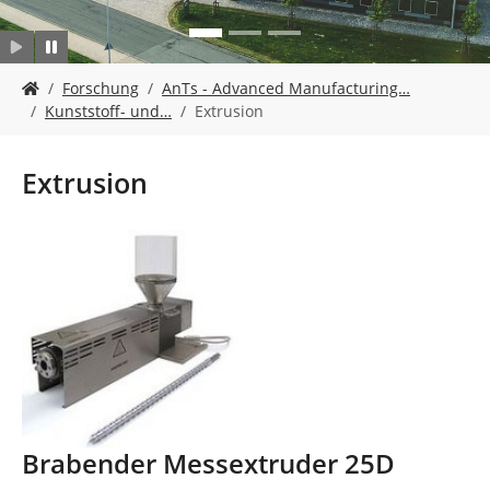
n
S
Forschung
AnTs - Advanced Manufacturing…
i
Kunststoff- und…
Extrusion
e
s
i
Extrusion
n
d
h
Show larger version
i
e
r
:
Brabender Messextruder 25D